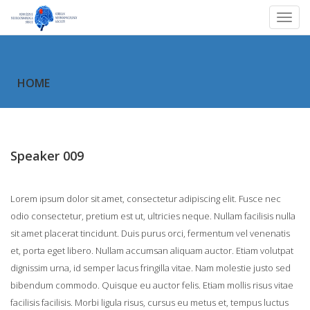
Men
HOME
Speaker 009
Lorem ipsum dolor sit amet, consectetur adipiscing elit. Fusce nec
odio consectetur, pretium est ut, ultricies neque. Nullam facilisis nulla
sit amet placerat tincidunt. Duis purus orci, fermentum vel venenatis
et, porta eget libero. Nullam accumsan aliquam auctor. Etiam volutpat
dignissim urna, id semper lacus fringilla vitae. Nam molestie justo sed
bibendum commodo. Quisque eu auctor felis. Etiam mollis risus vitae
facilisis facilisis. Morbi ligula risus, cursus eu metus et, tempus luctus