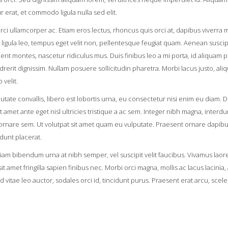
r erat, et commodo ligula nulla sed elit.
llamcorper ac. Etiam eros lectus, rhoncus quis orci at, dapibus viverra ma
s ligula leo, tempus eget velit non, pellentesque feugiat quam. Aenean susci
rient montes, nascetur ridiculus mus. Duis finibus leo a mi porta, id aliqu
drerit dignissim. Nullam posuere sollicitudin pharetra. Morbi lacus justo, aliq
velit.
tate convallis, libero est lobortis urna, eu consectetur nisi enim eu diam. D
 amet ante eget nisl ultricies tristique a ac sem. Integer nibh magna, interdum 
id ornare sem. Ut volutpat sit amet quam eu vulputate. Praesent ornare dapib
idunt placerat.
am bibendum urna at nibh semper, vel suscipit velit faucibus. Vivamus laoreet
t amet fringilla sapien finibus nec. Morbi orci magna, mollis ac lacus lacini
vitae leo auctor, sodales orci id, tincidunt purus. Praesent erat arcu, sceler