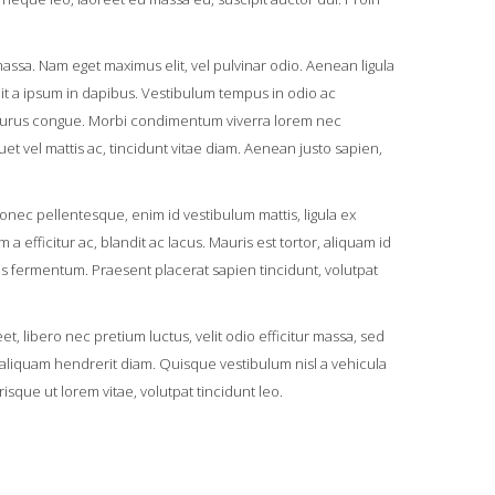
ssa. Nam eget maximus elit, vel pulvinar odio. Aenean ligula
pit a ipsum in dapibus. Vestibulum tempus in odio ac
am purus congue. Morbi condimentum viverra lorem nec
uet vel mattis ac, tincidunt vitae diam. Aenean justo sapien,
onec pellentesque, enim id vestibulum mattis, ligula ex
a efficitur ac, blandit ac lacus. Mauris est tortor, aliquam id
us fermentum. Praesent placerat sapien tincidunt, volutpat
, libero nec pretium luctus, velit odio efficitur massa, sed
a, aliquam hendrerit diam. Quisque vestibulum nisl a vehicula
isque ut lorem vitae, volutpat tincidunt leo.