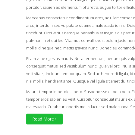
porttitor, sapien ac elementum pharetra, augue tortor efficitu
Maecenas consectetur condimentum eros, ac ullamcorper orci u
arcu, interdum sed vulputate sit amet, malesuada id nisi. Dui
tincidunt. Orci varius natoque penatibus et magnis dis partu
pulvinar. In et dui leo. Vivamus convallis vestibulum justo hen
mollis id neque nec, mattis gravida nunc. Donec eu commodo 
Etiam vitae egestas mauris. Nulla fermentum, neque quis vulpu
consequat metus, sed vestibulum nunc ligula vel orci. Nulla sit
velit vitae, tincidunt tempor quam. Sed ac hendrerit ligula, 
nisi mollis, hendrerit ante. Quisque vel ligula sit amet dui tinc
Mauris tempor imperdiet libero. Suspendisse et odio odio. Eti
tempor eros sapien eu velit. Curabitur consequat mauris ex, si
malesuada. Curabitur lobortis mollis lacus sed malesuada. Sed 
Read More