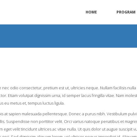
HOME
PROGRAM
 nec odio consectetur, pretium est ut, ultricies neque. Nullam facilisis nulla
tor. Etiam volutpat dignissim urna, id semper lacus fringilla vitae. Nam mo
ursus eu metus et, tempus luctus ligula.
pis at sapien malesuada pellentesque. Donec a purus nibh. Vestibulum pulv
mollis. Suspendisse non porttitor velit. Orci varius natoque penatibus et magni
nim eget velit tincidunt ultrices ac vitae nulla. Ut quis dolor ut augue susci
orci. Sed dignissim aliquam lorem, vel ultrices neque imperdiet id. Aliquam