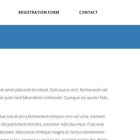
REGISTRATION FORM
CONTACT
 sit amet placerat tincidunt. Duis purus orci, fermentum vel
lestie justo sed bibendum commodo. Quisque eu auctor felis.
inar nisi et arcu fermentum tempus non vel urna. Aenean
s dis parturient montes, nascetur ridiculus mus. Cras erat
pit vulputate. Maecenas tristique magna ac lectus elementum
 neque leo, laoreet eu massa eu, suscipit auctor dui. Proin