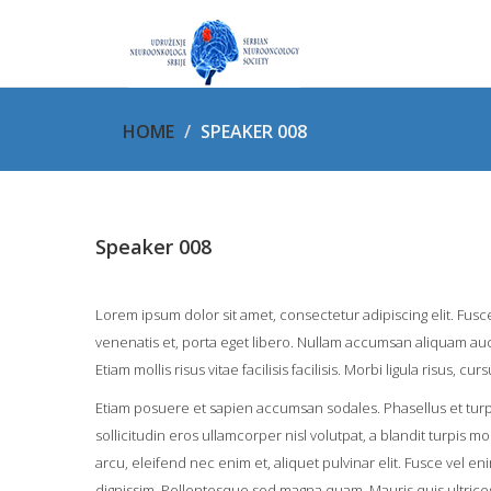
HOME
SPEAKER 008
Speaker 008
Lorem ipsum dolor sit amet, consectetur adipiscing elit. Fusce
venenatis et, porta eget libero. Nullam accumsan aliquam auc
Etiam mollis risus vitae facilisis facilisis. Morbi ligula risus, c
Etiam posuere et sapien accumsan sodales. Phasellus et tur
sollicitudin eros ullamcorper nisl volutpat, a blandit turpis 
arcu, eleifend nec enim et, aliquet pulvinar elit. Fusce vel e
dignissim. Pellentesque sed magna quam. Mauris quis ultrices 