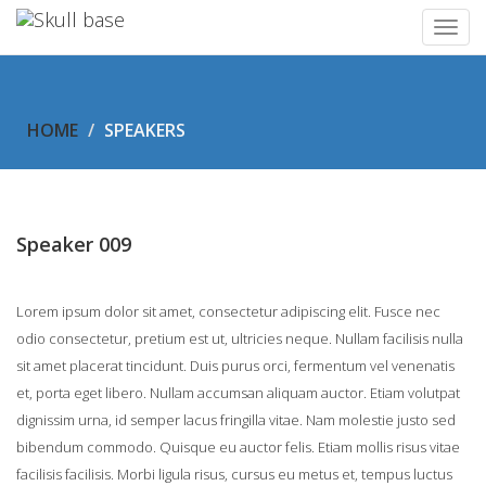
Men
HOME
SPEAKERS
Speaker 009
Lorem ipsum dolor sit amet, consectetur adipiscing elit. Fusce nec
odio consectetur, pretium est ut, ultricies neque. Nullam facilisis nulla
sit amet placerat tincidunt. Duis purus orci, fermentum vel venenatis
et, porta eget libero. Nullam accumsan aliquam auctor. Etiam volutpat
dignissim urna, id semper lacus fringilla vitae. Nam molestie justo sed
bibendum commodo. Quisque eu auctor felis. Etiam mollis risus vitae
facilisis facilisis. Morbi ligula risus, cursus eu metus et, tempus luctus